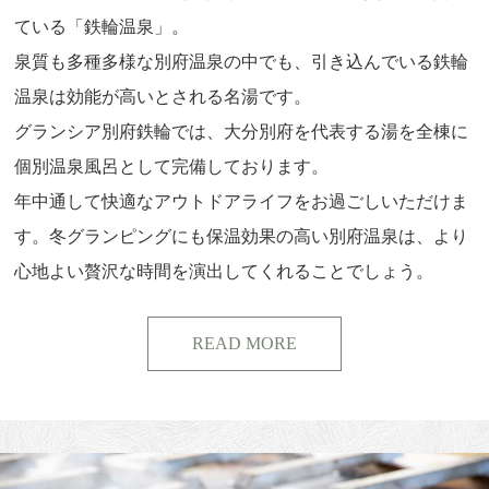
ている「鉄輪温泉」。
泉質も多種多様な別府温泉の中でも、引き込んでいる鉄輪
温泉は効能が高いとされる名湯です。
グランシア別府鉄輪では、大分別府を代表する湯を全棟に
個別温泉風呂として完備しております。
さらに読み込む
Instagram でフォロー
年中通して快適なアウトドアライフをお過ごしいただけま
す。冬グランピングにも保温効果の高い別府温泉は、より
心地よい贅沢な時間を演出してくれることでしょう。
READ MORE