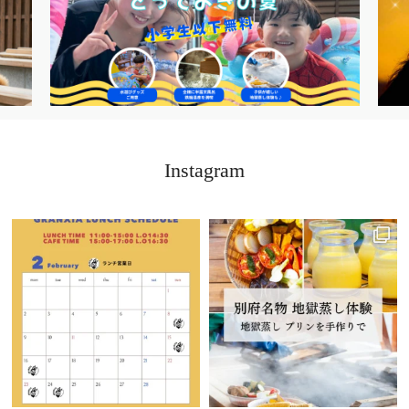
2025.7.19
PLAN
【学生応援！！7・8・9月お日にち限定学割プラン
】
2025.7.19
PLAN
【近県民限定・特別価格】《九州・山口エリアにお住まい
の方限定プラン》
Instagram