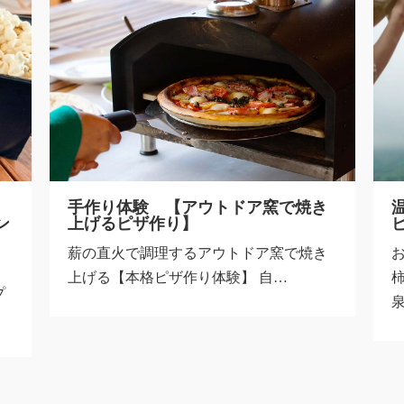
き
温泉染 体験【おんせん県アクティ
ビティ】
【
き
おんせん県大分を楽しむ【温泉染】体験
柿渋の染料で染められた手ぬぐいを温
泉…